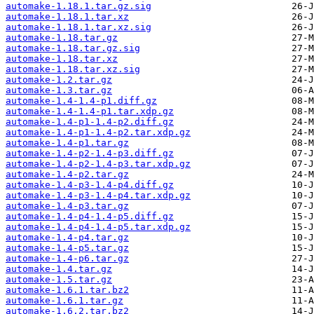
automake-1.18.1.tar.gz.sig
automake-1.18.1.tar.xz
automake-1.18.1.tar.xz.sig
automake-1.18.tar.gz
automake-1.18.tar.gz.sig
automake-1.18.tar.xz
automake-1.18.tar.xz.sig
automake-1.2.tar.gz
automake-1.3.tar.gz
automake-1.4-1.4-p1.diff.gz
automake-1.4-1.4-p1.tar.xdp.gz
automake-1.4-p1-1.4-p2.diff.gz
automake-1.4-p1-1.4-p2.tar.xdp.gz
automake-1.4-p1.tar.gz
automake-1.4-p2-1.4-p3.diff.gz
automake-1.4-p2-1.4-p3.tar.xdp.gz
automake-1.4-p2.tar.gz
automake-1.4-p3-1.4-p4.diff.gz
automake-1.4-p3-1.4-p4.tar.xdp.gz
automake-1.4-p3.tar.gz
automake-1.4-p4-1.4-p5.diff.gz
automake-1.4-p4-1.4-p5.tar.xdp.gz
automake-1.4-p4.tar.gz
automake-1.4-p5.tar.gz
automake-1.4-p6.tar.gz
automake-1.4.tar.gz
automake-1.5.tar.gz
automake-1.6.1.tar.bz2
automake-1.6.1.tar.gz
automake-1.6.2.tar.bz2