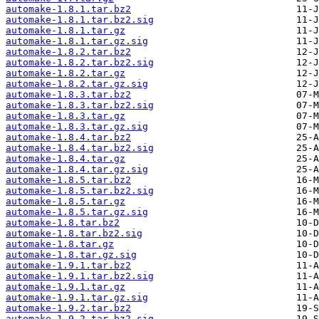
automake-1.8.1.tar.bz2
automake-1.8.1.tar.bz2.sig
automake-1.8.1.tar.gz
automake-1.8.1.tar.gz.sig
automake-1.8.2.tar.bz2
automake-1.8.2.tar.bz2.sig
automake-1.8.2.tar.gz
automake-1.8.2.tar.gz.sig
automake-1.8.3.tar.bz2
automake-1.8.3.tar.bz2.sig
automake-1.8.3.tar.gz
automake-1.8.3.tar.gz.sig
automake-1.8.4.tar.bz2
automake-1.8.4.tar.bz2.sig
automake-1.8.4.tar.gz
automake-1.8.4.tar.gz.sig
automake-1.8.5.tar.bz2
automake-1.8.5.tar.bz2.sig
automake-1.8.5.tar.gz
automake-1.8.5.tar.gz.sig
automake-1.8.tar.bz2
automake-1.8.tar.bz2.sig
automake-1.8.tar.gz
automake-1.8.tar.gz.sig
automake-1.9.1.tar.bz2
automake-1.9.1.tar.bz2.sig
automake-1.9.1.tar.gz
automake-1.9.1.tar.gz.sig
automake-1.9.2.tar.bz2
automake-1.9.2.tar.bz2.sig